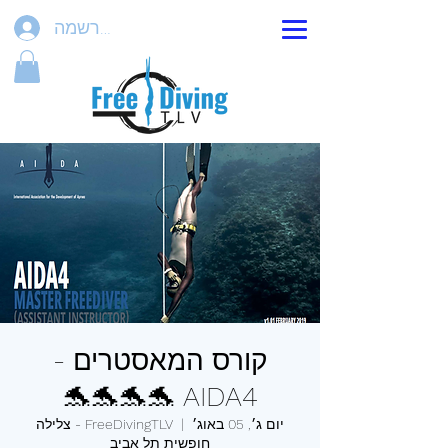
הרשמה
קורס המאסטרים -
AIDA4 🐬🐬🐬🐬
יום ג׳, 05 באוג׳
  |  
FreeDivingTLV - צלילה
חופשית תל אביב