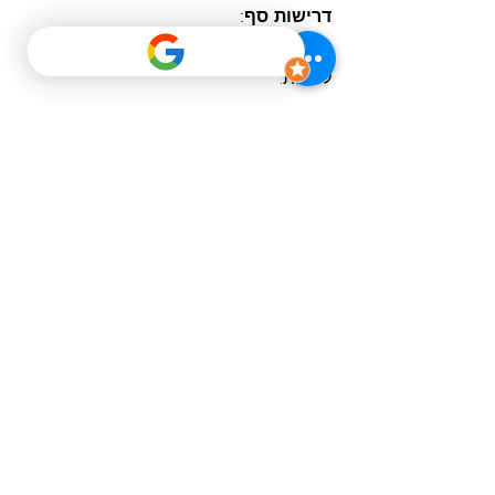
דרישות סף:
תעודת הסמכה פורמלית של קורס
AIDA2
לפחות.
055-4317977
צור איתנו קשר
שם פרטי
שם משפחה
מייל
תוכן ההודעה