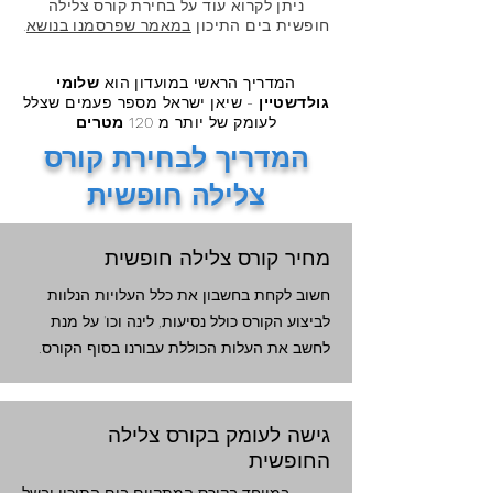
ניתן לקרוא עוד על בחירת קורס צלילה
חופשית בים התיכון
במאמר שפרסמנו בנושא
.
המדריך הראשי במועדון
הוא
שלומי
גולדשטיין
- שיאן ישראל מספר פעמים שצלל
לעומק של יותר מ
120
מטרים
המדריך לבחירת קורס
צלילה חופשית
מחיר קורס צלילה חופשית
חשוב לקחת בחשבון את כלל העלויות הנלוות
לביצוע הקורס כולל נסיעות, לינה וכו' על מנת
לחשב את העלות הכוללת עבורנו בסוף הקורס.
גישה לעומק בקורס צלילה
החופשית