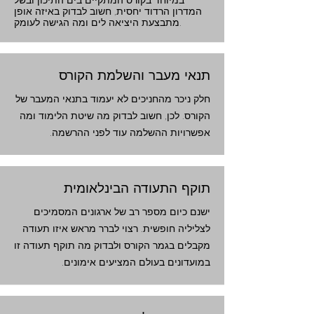
במיוחד בקורס המתקיים בים התיכון ובשל
המדרון הרדוד יחסית, חשוב לבדוק באיזה אופן
מתבצעת היציאה לים ומה הגישה לעומק.
תנאי מעבר והשלמת הקורס
חלק ניכר מהחניכים לא יעמוד בתנאי המעבר של
הקורס. לכן, חשוב לבדוק מה שיטת הלימוד ומה
אפשרויות ההשלמה עוד לפני ההרשמה.
תוקף התעודה הבינלאומית
ישנם כיום מספר רב של ארגונים המסמיכים
לצליליה חופשית. רצוי לברר מראש איזו תעודה
מקבלים בגמר הקורס ולבדוק מה תוקף תעודה זו
במועדונים בעולם המציעים אימונים.