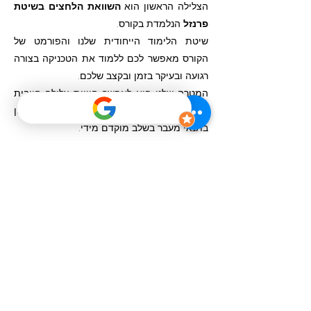
הצלילה הראשון הוא
השוואת הלחצים בשיטת
פרנזל
הנלמדת בקורס.
שיטת הלימוד הייחודית שלנו והפורמט של
הקורס מאפשר לכם ללמוד את הטכניקה בצורה
רגועה ובעיקר בזמן ובקצב שלכם.
המטרה שלנו היא לאפשר חוויית צלילה חיובית
ככל שניתן ולחסוך לכם את התסכול בכישלון
בתנאי מעבר בשלב מוקדם מידי.
השיטה שלנו מוכיחה עצמה כבר שני עזורים
ועזרה למאות חניכים בארץ לחסוך זמן, כסף
ואנרגיה ולשמור על חוויה טובה מהקורס הראשון.
055-4317977
צור איתנו קשר
שם פרטי