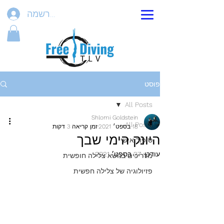
הרשמה
פוסט
All Posts
Shlomi Goldstein
All Posts
18 בספט׳ 2021
זמן קריאה 3 דקות
היונק הימי שבך
סיפור אישי
עודכן:
27 בספט׳ 2021
מדריכים בנושא צלילה חופשית
פזיולוגיה של צלילה חפשית