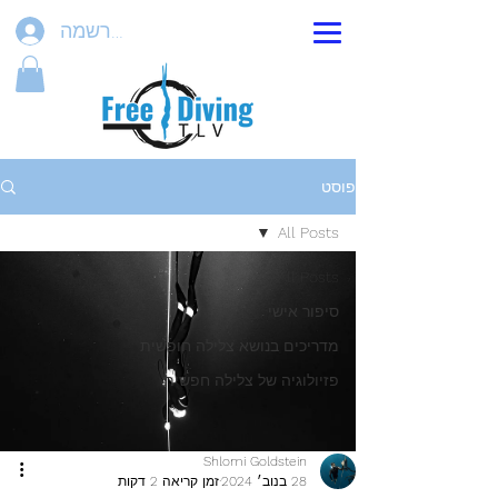
הרשמה
פוסט
All Posts
All Posts
סיפור אישי
מדריכים בנושא צלילה חופשית
פזיולוגיה של צלילה חפשית
Shlomi Goldstein
28 בנוב׳ 2024
זמן קריאה 2 דקות