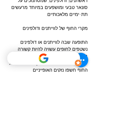
ראשתנים) ודולפינים, שמסתמכים על 
סונאר טבעי ומושפעים במיוחד מרעשים 
תת-ימיים מלאכותיים.
מקרי החוף של לווייתנים ודולפינים
התופעה שבה לווייתנים או דולפינים 
נשטפים לחופים עשויה להיות קשורה 
במקרים מסוימים לדיקומפרסיה. מחקרים 
שבוצעו בגופותיהם של יונקים שנמצאו על 
החוף חשפו נזקים האופייניים 
לדיקומפרסיה, כמו בועות גז ונקרוזה (מוות 
רקמות).
מדוע
הבנת
דיקומפרסיה
אצל
יונקים
ימיים
חשובה
ורלוונטית
למאמר
זה?