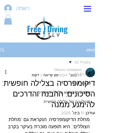
הרשמה
פוסט
All Posts
Shlomi Goldstein
All Posts
26 בנוב׳ 2024
זמן קריאה 3 דקות
דיקומפרסיה בצלילה חופשית:
סיפור אישי
הסיכונים, ההבנה והדרכים
מדריכים בנושא צלילה חופשית
פזיולוגיה של צלילה חפשית
להימנע ממנה
עודכן:
11 בינו׳ 2025
מחלת הדיקומפרסיה, הנקראת גם "מחלת 
הצוללים", היא תופעה מוכרת בעיקר בקרב 