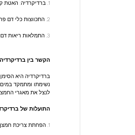
1. ברדיקרדיה: האטת קצב הלב להפחתת צריכת החמצן.
2. התכווצות כלי דם פריפריאליים: הסטת זרימת הדם לאיברים חיוניים כמו המוח והלב.
3. התמלאות ריאות דם (Blood Shift): מנגנון המגן על הריאות מפני קריסה בעומקים גדולים.
הקשר
בין
ברדיקרדיה
ברדיקרדיה היא הסימן 
נשימתו ומתמקד במים, 
לנצל את מאגרי החמצן 
התועלות
של
ברדיקרד
1. הפחתת צריכת חמצן