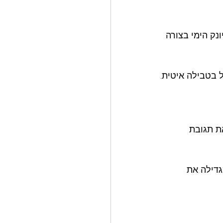
נק הימי בצורה 
 (Apnea) עשוי להעצים את תגובת 
גדילה את 