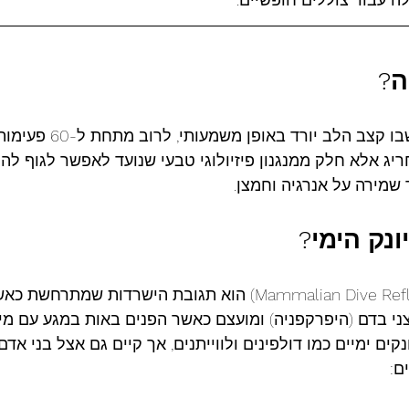
ה?
ברדיקרדיה היא מצב שבו קצב ה
ריג אלא חלק ממנגנון פיזיולוגי טבעי שנועד לאפשר לגוף לה
שמירה על אנרגיה וחמצן.
ונק
הימי?
רפלקס היונק הימי (Mammalian Dive Reflex) הוא תגובת הישרדות שמ
 בדם (היפרקפניה) ומועצם כאשר הפנים באות במגע עם מים
ים ימיים כמו דולפינים ולווייתנים, אך קיים גם אצל בני אדם
ם: