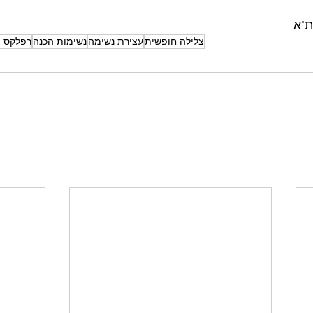
"א 
צלילה חופשית
עצירת נשימה
נשימות הכנה
רפלקס ה