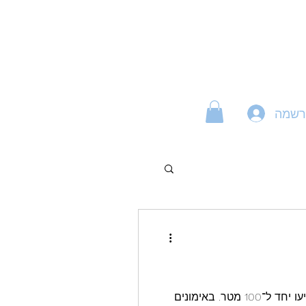
רשמה
במשך שנה שלמה, אלון ריבקינד ושלומי גולדשטיין תיעדו מסע אחד. הוא התחיל הרבה לפני שהם הגיעו יחד ל־100 מטר. באימונים