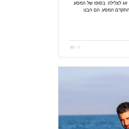
 זוג לצלילה. בסופו של המסע
ונה בישראל לעומק של 100 מטר. אבל ככל שהתקדם המסע, הם הבנו
שהסיפור האמיתי הוא לא רק העומק שאליו ירדו, אלא הדרך שעברו כדי להגיע אליו. מתוך ההבנה הזו נולד 100² – סרט דוקומנטרי