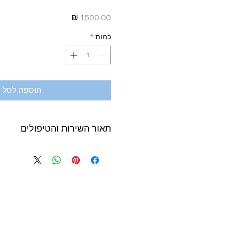
מחיר
כמות
*
הוספה לסל
תאור השירות והטיפולים
סדרה של 8 טיפולים בצלילה חופש
אשר שר
וברשותם תעודת הסמכה פורמלית לצלי
סדרת הטיפולים כוללת 
מועדון צלילה חופשית ת"א, בימים א 
של 1,500 ש"ח.
הרשמה לכל מפגש תתבצע באמצעות ק
וההשתתפות במפגש הינה בכפוף לתנאי