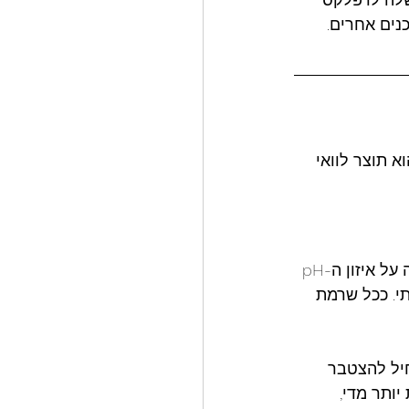
נים אחרים.
היא מצב שבו רמות הפחמן הדו-חמצני בדם עולות מעבר לנורמה. CO₂ הוא תוצר לוואי 
פחמן דו-חמצני אינו רק "פסולת". הוא משחק תפקיד מרכזי בוויסות הנשימה ובשמירה על איזון ה-pH 
מתי. ככל שרמת 
יל להצטבר 
נמנע בצולל החופשי, אך כאשר רמות ה-CO₂ עולות יותר מדי, 