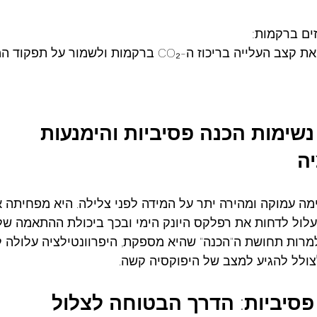
הרפלקס מסייע להאט את קצב העלייה בריכוז ה-CO₂ ברקמות ולשמ
נשימות
הכנה
פסיביות
והימנעות
יה
ימה עמוקה ומהירה יתר על המידה לפני צלילה. היא מפחיתה 
לול לדחות את רפלקס היונק הימי ובכך ביכולת ההתאמה שלנ
מרות תחושת ה"הכנה" שהיא מספקת, היפרוונטילציה עלולה 
לצולל להגיע למצב של היפוקסיה קשה.
פסיביות
: 
הדרך
הבטוחה
לצלול