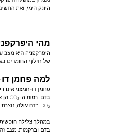
היונק הימי, ואת החשי
מהי
היפרקפני
של חילוף החומרים בגו
למה
פחמן
דו
-
בדם. 
CO₂ בדם עולה, נוצרת תחושת אי-נוחות המדרבנת אותנו לנשום.
במהלך צלילה חופשית,