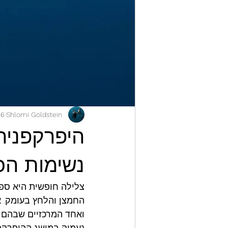
Shlomi Goldstein
26 בנוב׳
היפרקפניה
נשימות הכנ
צלילה חופשית היא ספ
החמצן והלחץ בעומק. אך
נעמיק במושג ההיפרקפנ