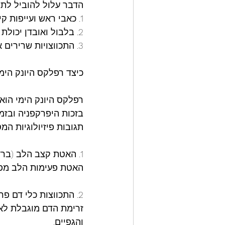
הדבר עלול להוביל לתופ
1. כאבי ראש ועייפות קיצונית.
2. בלבול ואובדן יכולת הריכוז.
3. התכווצויות שרירים או תחושת אי-נוחות בחזה.
כיצד רפלקס היונק הי
רפלקס היונק הימי הוא 
בזכות היפרקפניה ובזמ
תגובות פיזיולוגיות המ
1. האטת קצב הלב (ברדיקרדיה):
האטת פעימות הלב מפח
2. התכווצות כלי דם פריפריאליים:
והגפיים.