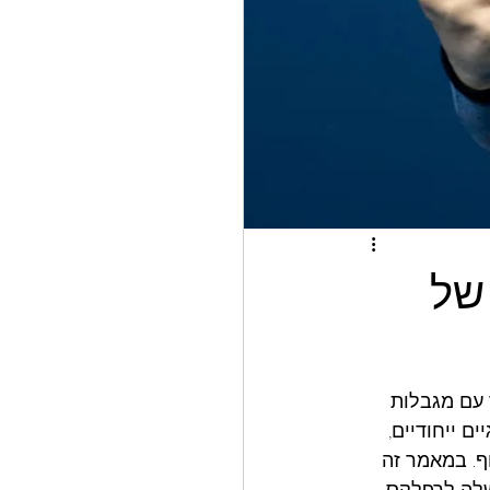
של
עם מגבלות 
 ייחודיים, 
וא היפרקפניה – עלייה ברמות הפחמן הדו-חמצני (CO₂) בגוף. במאמר זה 
שלה לרפלקס 