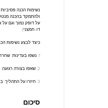
נשימות הכנה פסיביות 
ולהתמקד בהכנה מנטלית
על דופק נמוך וגם על א
דו-חמצני).
כיצד לבצע נשימות הכנ
1. נשפו בעדינות: שחררו את האוויר בעדינות ללא מאמץ, כדי להרגיע את הגוף.
2. שאפו בצורה רגועה: מלאו את הריאות באוויר מבלי להתאמץ לשאוף "עד הסוף".
3. חיזרו על התהליך: בצעו מספר מחזורי נשימה איטיים ונינוחים לפני הצלילה.
סיכום