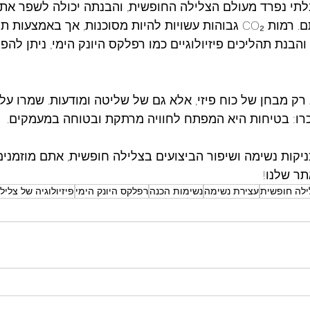
תי נפרד מעולם הצלילה החופשית, והבנתה יכולה לשפר את ב
תוך שמירה על בטיחותם. רמות CO₂ גבוהות עשויות להיות מסוכנות, אך באמצעות
והבנת תהליכים פיזיולוגיים כמו רפלקס היונק הימי, ניתן להפ
רק מבחן של כוח פיזי, אלא גם של שליטה ומודעות. שמרו על 
כרו: בטיחות היא המפתח לחוויה מרתקת ובטוחה במעמקים.
יקות נשימה ושיפור הביצועים בצלילה חופשית, אתם מוזמנים 
ר שלנו!
ילה חופשית
עצירת נשימה
נשימות הכנה
רפלקס היונק הימי
פיזיולוגיה של צלי