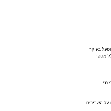
ופעל בעיקר 
לל מספר 
ני.
זרימת הדם מוגבלת לאיברים החיוניים (המוח והלב), מה שמקטין את השפעת ה-CO₂ על השרירים 